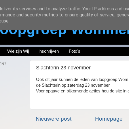
liver its services and to analyze traffic. Your IP address and u
rmance and security metrics to ensure quality of service, gene
buse.
oopgroep Womme
Wie zijn Wij
inschrijven
Foto's
EN?
Slachterin 23 november
Ook dit jaar kunnen de leden van loopgroep Wo
de Slachterin op zaterdag 23 november.
Voor opgave en bijkomende acties hou de site in 
Nieuwere post
Homepage