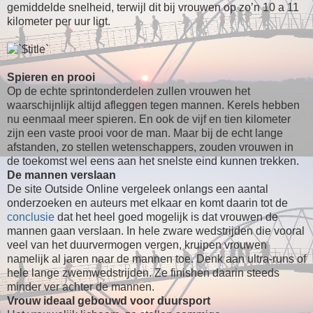
gemiddelde snelheid, terwijl dit bij vrouwen op zo’n 10 a 11
kilometer per uur ligt.
Spieren en prooi
Op de echte sprintonderdelen zullen vrouwen het
waarschijnlijk altijd afleggen tegen mannen. Kerels hebben
nu eenmaal meer spieren. En ook de vijf en tien kilometer
zijn een vaste prooi voor de man. Maar bij de echt lange
afstanden, zo stellen wetenschappers, zouden vrouwen in
de toekomst wel eens aan het snelste eind kunnen trekken.
De mannen verslaan
De site Outside Online vergeleek onlangs een aantal
onderzoeken en auteurs met elkaar en komt daarin tot de
conclusie
dat het heel goed mogelijk is dat vrouwen de
mannen gaan verslaan. In hele zware wedstrijden die vooral
veel van het duurvermogen vergen, kruipen vrouwen
namelijk al jaren naar de mannen toe. Denk aan ultra-runs of
hele lange zwemwedstrijden. Ze finishen daarin steeds
minder ver achter de mannen.
Vrouw ideaal gebouwd voor duursport