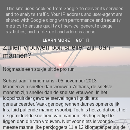
This site uses cookies from Google to deliver its services
and to analyze traffic. Your IP address and user-agent are
Loopgroep Wommels
shared with Google along with performance and security
metrics to ensure quality of service, generate usage
statistics, and to detect and address abuse.
▼
LEARN MORE
GOT IT
Zullen vrouwen ooit sneller zijn dan
mannen?
Nogmaals een stukje uit de pro run
Sebastiaan Timmermans - 05 november 2013
Mannen zijn sneller dan vrouwen. Althans, de snelste
mannen zijn sneller dan de snelste vrouwen. In het
loopcircuit der gewone stervelingen ligt dit iets
genuanceerder. Vaak genoeg rennen dames opmerkelijk
fris, luid puffende mannen voorbij. Toch is het zo dat ook hier
de gemiddelde snelheid van mannen iets hoger lijkt te
liggen dan die van vrouwen. Niet voor niets is voor de
meeste mannelijke parkjoggers 11 a 12 kilometer per uur de