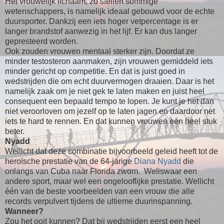
Het vrouwelijk lichaam, zo stellen sommige
wetenschappers, is namelijk ideaal gebouwd voor de echte
duursporter. Dankzij een iets hoger vetpercentage is er
langer brandstof aanwezig in het lijf. Er kan dus langer
gepresteerd worden.
Ook zouden vrouwen mentaal sterker zijn. Doordat ze
minder testosteron aanmaken, zijn vrouwen gemiddeld iets
minder gericht op competitie. En dat is juist goed in
wedstrijden die om echt duurvermogen draaien. Daar is het
namelijk zaak om je niet gek te laten maken en juist heel
consequent een bepaald tempo te lopen. Je kunt je het dan
niet veroorloven om jezelf op te laten jagen en daardoor net
iets te hard te rennen. En dat kunnen vrouwen een heel stuk
beter.
Nyadd
Wellicht dat deze combinatie bijvoorbeeld geleid heeft tot de
heroïsche prestatie van de 64-jarige
Diana Nyadd
die
onlangs van Cuba naar Florida zwom. Weliswaar een
andere sport, maar wel een ongelooflijke prestatie. Wellicht
één van de beste voorbeelden van een vrouw die alle
records verpulvert tijdens de ultieme duurinspanning.
Wanneer?
Zou het ooit kunnen? Dat bij wedstrijden eerst een heel