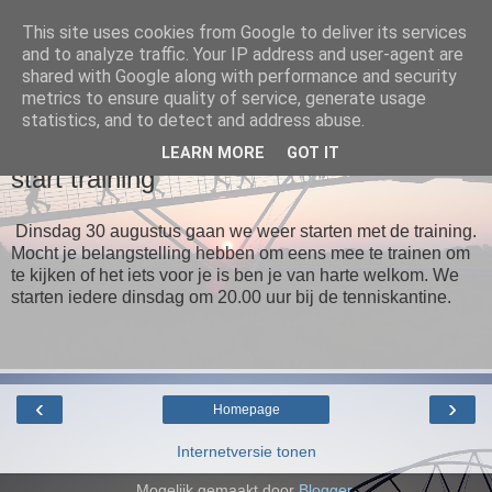
This site uses cookies from Google to deliver its services
and to analyze traffic. Your IP address and user-agent are
Loopgroep Wommels
shared with Google along with performance and security
metrics to ensure quality of service, generate usage
statistics, and to detect and address abuse.
▼
LEARN MORE
GOT IT
start training
Dinsdag 30 augustus gaan we weer starten met de training.
Mocht je belangstelling hebben om eens mee te trainen om
te kijken of het iets voor je is ben je van harte welkom. We
starten iedere dinsdag om 20.00 uur bij de tenniskantine.
‹
›
Homepage
Internetversie tonen
Mogelijk gemaakt door
Blogger
.