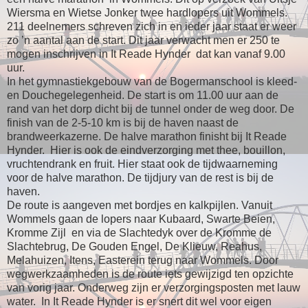
Wiersma en Wietse Jonker twee hardlopers uit Wommels.
211 deelnemers schreven zich in en ieder jaar staat er weer
zo ’n aantal aan de start. Dit jaar verwacht men er 250 te
mogen inschrijven in It Reade Hynder dat kan vanaf 9.00
uur.
In het gymnastiekgebouw van de Bogermanschool is kleed-
en Douchegelegenheid. De start is om 11.00 uur aan de
rand van het dorp dicht bij de tunnel onder de weg door. De
finish van de 2-5-10 km is bij de haven naast de
brandweerkazerne. De halve marathon finisht bij It Reade
Hynder. Hier is ook de eindverzorging met thee, bouillon,
vruchtendrank en fruit. Hier staat ook de tijdwaarneming
voor de halve marathon. De tijdjury van de rest is bij de
haven.
De route is aangeven met bordjes en kalkpijlen. Vanuit
Wommels gaan de lopers naar Kubaard, Swarte Beien,
Kromme Zijl en via de Slachtedyk over de Kromme de
Slachtebrug, De Gouden Engel, De Klieuw, Reahus,
Melahuizen, Itens, Easterein terug naar Wommels. Door
wegwerkzaamheden is de route iets gewijzigd ten opzichte
van vorig jaar. Onderweg zijn er verzorgingsposten met lauw
water. In It Reade Hynder is er snert dit wel voor eigen