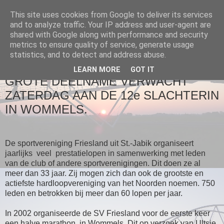
This site uses cookies from Google to deliver its services
and to analyze traffic. Your IP address and user-agent are
Loopgroep Wommels
shared with Google along with performance and security
metrics to ensure quality of service, generate usage
statistics, and to detect and address abuse.
▼
LEARN MORE
GOT IT
GROTE DEELNAME VERWACHT
ZATERDAG AAN DE 12e SLACHTERIN
IN WOMMELS.
De sportvereniging Friesland uit St.-Jabik organiseert
jaarlijks veel prestatielopen in samenwerking met leden
van de club of andere sportverenigingen. Dit doen ze al
meer dan 33 jaar. Zij mogen zich dan ook de grootste en
actiefste hardloopvereniging van het Noorden noemen. 750
leden en betrokken bij meer dan 60 lopen per jaar.
In 2002 organiseerde de SV Friesland voor de eerste keer
een halve marathon in Wommels. Dit op verzoek van Ultsje