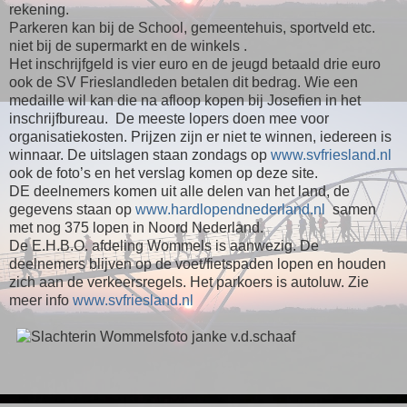
rekening.
Parkeren kan bij de School, gemeentehuis, sportveld etc.
niet bij de supermarkt en de winkels .
Het inschrijfgeld is vier euro en de jeugd betaald drie euro
ook de SV Frieslandleden betalen dit bedrag. Wie een
medaille wil kan die na afloop kopen bij Josefien in het
inschrijfbureau. De meeste lopers doen mee voor
organisatiekosten. Prijzen zijn er niet te winnen, iedereen is
winnaar. De uitslagen staan zondags op
www.svfriesland.nl
ook de foto’s en het verslag komen op deze site.
DE deelnemers komen uit alle delen van het land, de
gegevens staan op
www.hardlopendnederland.nl
samen
met nog 375 lopen in Noord Nederland.
De E.H.B.O. afdeling Wommels is aanwezig. De
deelnemers blijven op de voet/fietspaden lopen en houden
zich aan de verkeersregels. Het parkoers is autoluw. Zie
meer info
www.svfriesland.nl
foto janke v.d.schaaf