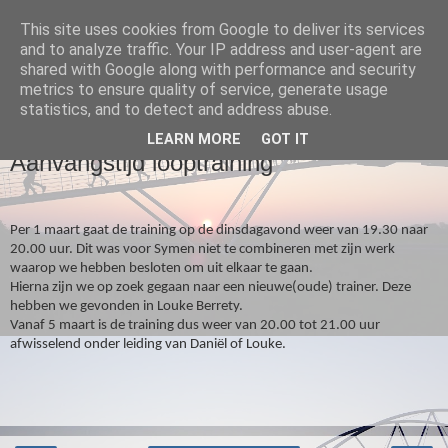
This site uses cookies from Google to deliver its services
and to analyze traffic. Your IP address and user-agent are
Loopgroep Wommels
shared with Google along with performance and security
metrics to ensure quality of service, generate usage
statistics, and to detect and address abuse.
▼
LEARN MORE
GOT IT
Aanvangstijd looptraining
Per 1 maart gaat de training op de dinsdagavond weer van 19.30 naar
20.00 uur. Dit was voor Symen niet te combineren met zijn werk
waarop we hebben besloten om uit elkaar te gaan.
Hierna zijn we op zoek gegaan naar een nieuwe(oude) trainer. Deze
hebben we gevonden in Louke Berrety.
Vanaf 5 maart is de training dus weer van 20.00 tot 21.00 uur
afwisselend onder leiding van Daniël of Louke.