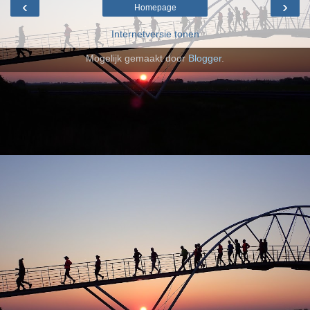
‹
›
Homepage
Internetversie tonen
Mogelijk gemaakt door
Blogger
.