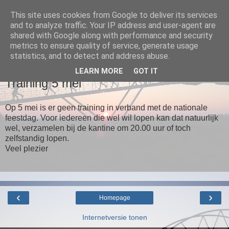
This site uses cookies from Google to deliver its services
and to analyze traffic. Your IP address and user-agent are
Loopgroep Wommels
shared with Google along with performance and security
metrics to ensure quality of service, generate usage
statistics, and to detect and address abuse.
▼
LEARN MORE
GOT IT
Training 5 mei
Op 5 mei is er geen training in verband met de nationale
feestdag. Voor iedereen die wel wil lopen kan dat natuurlijk
wel, verzamelen bij de kantine om 20.00 uur of toch
zelfstandig lopen.
Veel plezier
‹
›
Homepage
Internetversie tonen