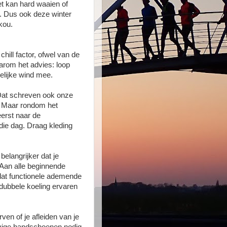
Het kan hard waaien of
k. Dus ook deze winter
kou.
hill factor, ofwel van de
arom het advies: loop
elijke wind mee.
 Dat schreven ook onze
. Maar rondom het
eerst naar de
die dag. Draag kleding
belangrijker dat je
 Aan alle beginnende
 dat functionele ademende
e dubbele koeling ervaren
en of je afleiden van je