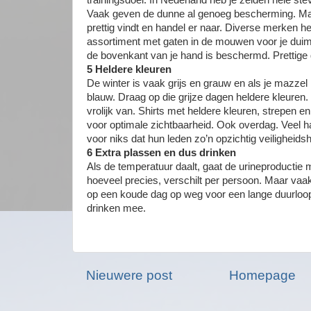
trainingsdoel. In Nederland heb je zelden hele s
Vaak geven de dunne al genoeg bescherming. Maa
prettig vindt en handel er naar. Diverse merken he
assortiment met gaten in de mouwen voor je duim
de bovenkant van je hand is beschermd. Prettige 
5 Heldere kleuren
De winter is vaak grijs en grauw en als je mazze
blauw. Draag op die grijze dagen heldere kleuren. 
vrolijk van. Shirts met heldere kleuren, strepen e
voor optimale zichtbaarheid. Ook overdag. Veel ha
voor niks dat hun leden zo’n opzichtig veiligheids
6 Extra plassen en dus drinken
Als de temperatuur daalt, gaat de urineproductie
hoeveel precies, verschilt per persoon. Maar vaak
op een koude dag op weg voor een lange duurloo
drinken mee.
Nieuwere post
Homepage