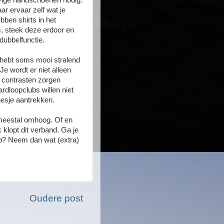
tevige handschoenen nodig.
r ervaar zelf wat je
bben shirts in het
, steek deze erdoor en
dubbelfunctie.
l hebt soms mooi stralend
Je wordt er niet alleen
n contrasten zorgen
rdloopclubs willen niet
hesje aantrekken.
 meestal omhoog. Of en
 klopt dit verband. Ga je
p? Neem dan wat (extra)
Oudere post