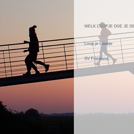
WELK LOOPJE DOE JE D
Loop je Loopje
SV Friesland