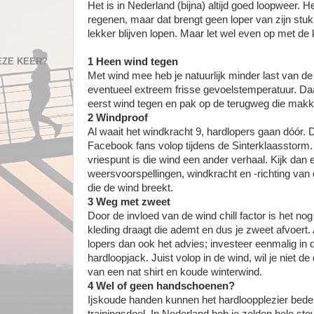
Het is in Nederland (bijna) altijd goed loopweer. 
regenen, maar dat brengt geen loper van zijn stu
lekker blijven lopen. Maar let wel even op met de 
EZE KEER?
1 Heen wind tegen
Met wind mee heb je natuurlijk minder last van de c
eventueel extreem frisse gevoelstemperatuur. Da
eerst wind tegen en pak op de terugweg die makk
2 Windproof
Al waait het windkracht 9, hardlopers gaan dóór.
Facebook fans volop tijdens de Sinterklaasstorm
vriespunt is die wind een ander verhaal. Kijk dan 
weersvoorspellingen, windkracht en -richting van 
die de wind breekt.
3 Weg met zweet
Door de invloed van de wind chill factor is het nog 
kleding draagt die ademt en dus je zweet afvoert.
lopers dan ook het advies; investeer eenmalig in
hardloopjack. Juist volop in de wind, wil je niet d
van een nat shirt en koude winterwind.
4 Wel of geen handschoenen?
Ijskoude handen kunnen het hardloopplezier bederv