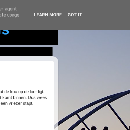
ser-agent
rate usage
LEARN MORE
GOT IT
ls
t de kou op de loer ligt.
st komt binnen. Dus wees
n een vriezer stapt.