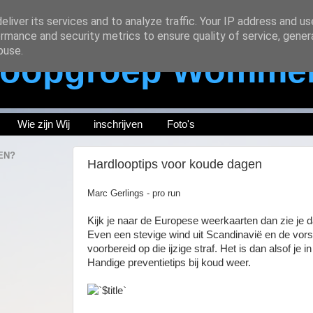
liver its services and to analyze traffic. Your IP address and u
rmance and security metrics to ensure quality of service, gene
buse.
oopgroep Womme
Wie zijn Wij
inschrijven
Foto's
EN?
Hardlooptips voor koude dagen
Marc Gerlings - pro run
Kijk je naar de Europese weerkaarten dan zie je da
Even een stevige wind uit Scandinavië en de vor
voorbereid op die ijzige straf. Het is dan alsof je i
Handige preventietips bij koud weer.