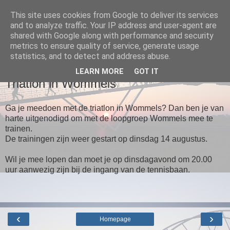
This site uses cookies from Google to deliver its services
and to analyze traffic. Your IP address and user-agent are
Loopgroep Wommels
shared with Google along with performance and security
metrics to ensure quality of service, generate usage
statistics, and to detect and address abuse.
▼
LEARN MORE
GOT IT
Triatlon in Wommels
Ga je meedoen met de triatlon in Wommels? Dan ben je van
harte uitgenodigd om met de loopgroep Wommels mee te
trainen.
De trainingen zijn weer gestart op dinsdag 14 augustus.
Wil je mee lopen dan moet je op dinsdagavond om 20.00
uur aanwezig zijn bij de ingang van de tennisbaan.
‹
›
Homepage