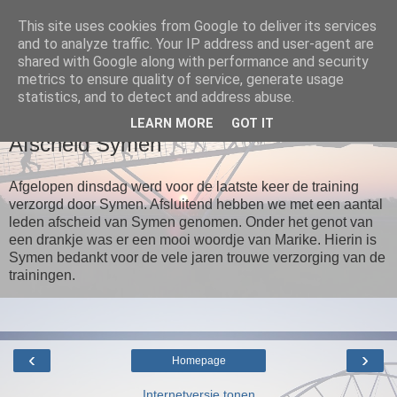
This site uses cookies from Google to deliver its services
and to analyze traffic. Your IP address and user-agent are
Loopgroep Wommels
shared with Google along with performance and security
metrics to ensure quality of service, generate usage
statistics, and to detect and address abuse.
▼
LEARN MORE
GOT IT
Afscheid Symen
Afgelopen dinsdag werd voor de laatste keer de training
verzorgd door Symen. Afsluitend hebben we met een aantal
leden afscheid van Symen genomen. Onder het genot van
een drankje was er een mooi woordje van Marike. Hierin is
Symen bedankt voor de vele jaren trouwe verzorging van de
trainingen.
‹
›
Homepage
Internetversie tonen